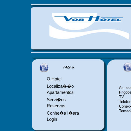
O Hotel
Localiza��o
Ar - c
Apartamentos
Frigob
TV
Servi�os
Telefo
Reservas
Conex�
Tomada
Conhe�a I�ara
Login